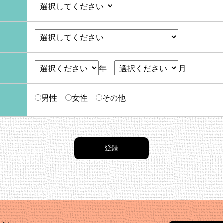
年
月
男性
女性
その他