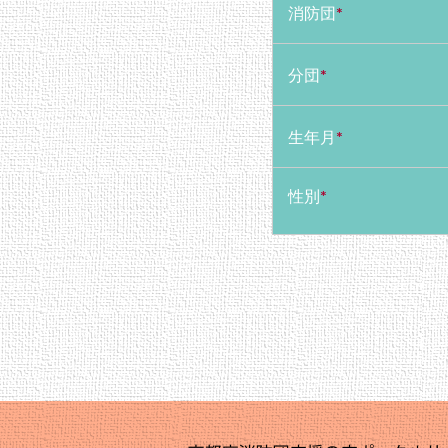
消防団
*
分団
*
生年月
*
性別
*