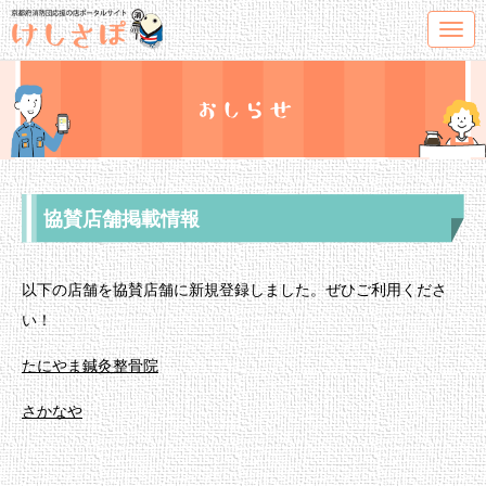
T
o
g
g
l
e
協賛店舗掲載情報
n
a
v
以下の店舗を協賛店舗に新規登録しました。ぜひご利用くださ
i
い！
g
たにやま鍼灸整骨院
a
t
さかなや
i
o