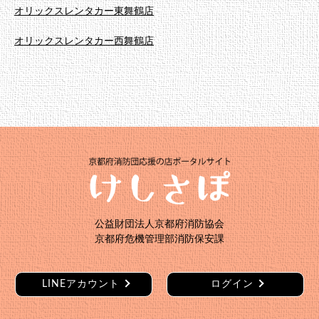
n
オリックスレンタカー東舞鶴店
オリックスレンタカー西舞鶴店
公益財団法人京都府消防協会
京都府危機管理部消防保安課
LINEアカウント
ログイン