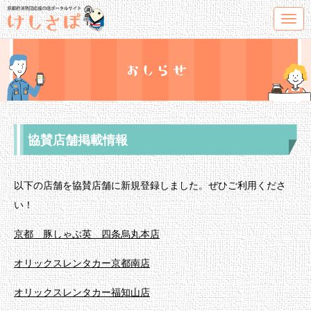
T
o
g
g
l
e
協賛店舗掲載情報
n
a
v
以下の店舗を協賛店舗に新規登録しました。ぜひご利用くださ
i
い！
g
京都 豚しゃぶ英 四条烏丸本店
a
t
オリックスレンタカー京都南店
i
オリックスレンタカー福知山店
o